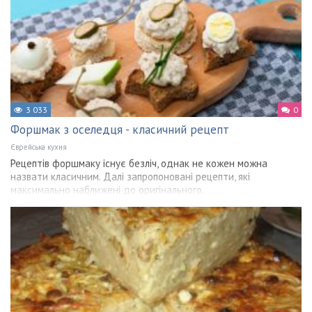
3 033
0
Форшмак з оселедця - класичний рецепт
Єврейська кухня
Рецептів форшмаку існує безліч, однак не кожен можна
назвати класичним. Далі запропоновані рецепти, які
максимально наближені до оригінального.