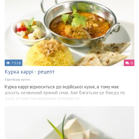
7 528
0
Курка каррі - рецепт
Єврейська кухня
Курка каррі відноситься до індійської кухні, а тому має
досить незвичний пряний смак. Але багатьом це блюдо по
душі, а тому ми вирішили розповісти,