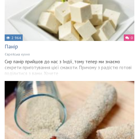
2 964
0
Панір
Єврейська кухня
Сир панір прийшов до нас з Індії, тому тепер ми знаємо
секрети приготування цієї смакоти. Причому з радістю готові
поділитися з вами. Хочете