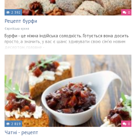
2 392
0
Рецепт бурфи
Єврейська кухня
Бурфи - це ніжна індійська солодкість. Готується вона досить
просто, а значить, у вас є шанс здивувати свою сім'ю новим
десертом, головне -
2 819
0
Чатні - рецепт