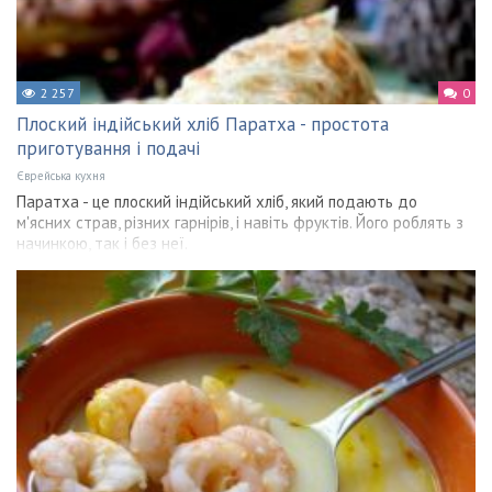
2 257
0
Плоский індійський хліб Паратха - простота
приготування і подачі
Єврейська кухня
Паратха - це плоский індійський хліб, який подають до
м'ясних страв, різних гарнірів, і навіть фруктів. Його роблять з
начинкою, так і без неї.