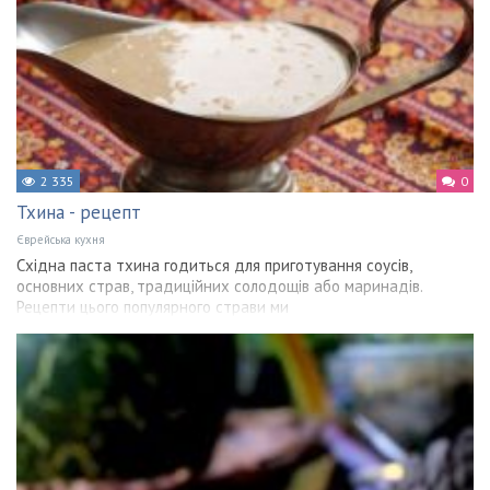
2 335
0
Тхина - рецепт
Єврейська кухня
Східна паста тхина годиться для приготування соусів,
основних страв, традиційних солодощів або маринадів.
Рецепти цього популярного страви ми