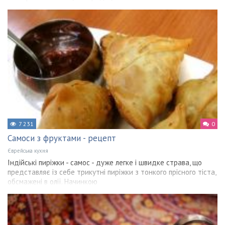
7 231
0
Самоси з фруктами - рецепт
Єврейська кухня
Індійські пиріжки - самос - дуже легке і швидке страва, що
представляє із себе трикутні пиріжки з тонкого прісного тіста,
обсмажені в олії. Начинкою