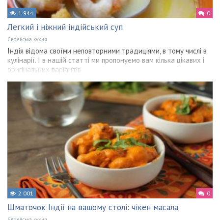
1 944
0
Легкий і ніжний індійський суп
Єврейська кухня
Індія відома своїми неповторними традиціями, в тому числі в
кулінарії. І в нашій статті ми пропонуємо вам кілька цікавих і
оригінальних варіантів
2 001
0
Шматочок Індії на вашому столі: чікен масала
Єврейська кухня