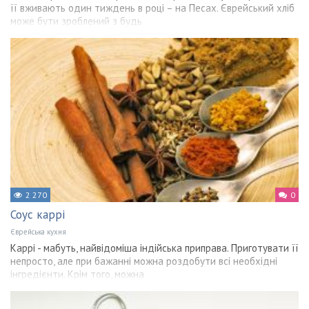
її вживають один тиждень в році – на Песах. Єврейський хліб
може бути зроблений з будь
2 270
0
Соус каррі
Єврейська кухня
Каррі - мабуть, найвідоміша індійська приправа. Приготувати її
непросто, але при бажанні можна роздобути всі необхідні
інгредієнти. Крім того, можна