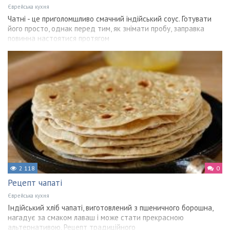
Єврейська кухня
Чатні - це приголомшливо смачний індійський соус. Готувати
його просто, однак перед тим, як знімати пробу, заправка
повинна настоятися протягом
2 118
0
Рецепт чапаті
Єврейська кухня
Індійський хліб чапаті, виготовлений з пшеничного борошна,
нагадує за смаком лаваш і може стати прекрасною
альтернативою. Рецепт традиційного