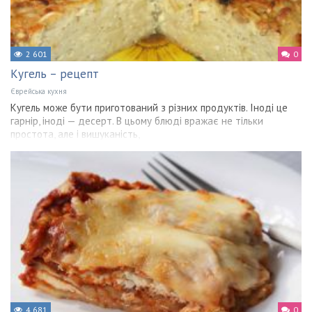
2 601
0
Кугель – рецепт
Єврейська кухня
Кугель може бути приготований з різних продуктів. Іноді це
гарнір, іноді — десерт. В цьому блюді вражає не тільки
простота, але і вишуканість,
4 681
0