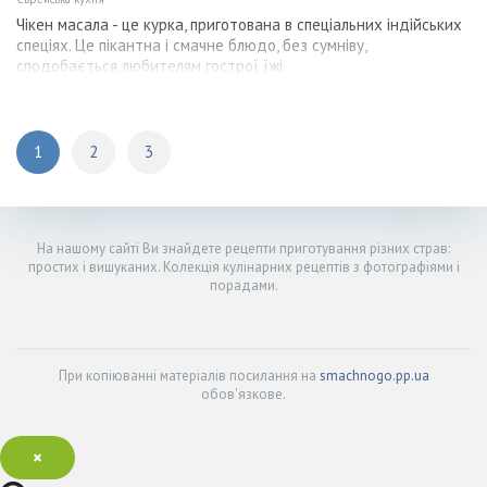
Чікен масала - це курка, приготована в спеціальних індійських
спеціях. Це пікантна і смачне блюдо, без сумніву,
сподобається любителям гострої їжі.
1
2
3
На нашому сайті Ви знайдете рецепти приготування різних страв:
простих і вишуканих. Колекція кулінарних рецептів з фотографіями і
порадами.
При копіюванні матеріалів посилання на
smachnogo.pp.ua
обов'язкове.
×