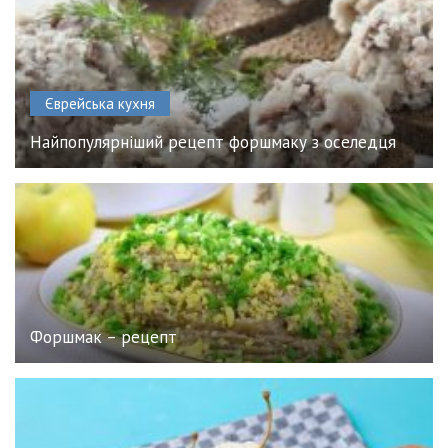
Єврейська кухня
Найпопулярніший рецепт форшмаку з оселедця
Форшмак – рецепт