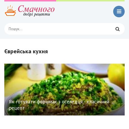
Єврейська кухня
Як готувати форшмак з оселедця - класичний
рецепт