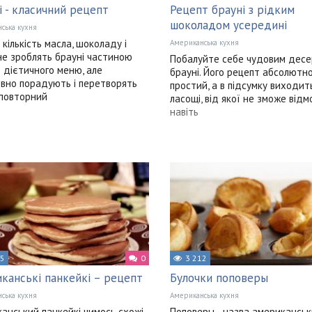
і - класичний рецепт
Рецепт брауні з рідким
шоколадом усередині
ська кухня
 кількість масла, шоколаду і
Американська кухня
не зроблять брауні частиною
Побалуйте себе чудовим десе
 дієтичного меню, але
брауні. Його рецепт абсолютн
вно порадують і перетворять
простий, а в підсумку виходит
повторний
ласощі, від якої не зможе від
навіть
25
0
3 212
канські панкейкі – рецепт
Булочки поповеры
ська кухня
Американська кухня
анський панкейкі чимось схожі
Поповеры - назва американсь