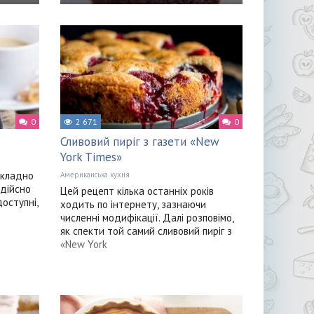
0
2 671
0
Сливовий пиріг з газети «New
York Times»
складно
Американська кухня
 дійсно
Цей рецепт кілька останніх років
оступні,
ходить по інтернету, зазнаючи
численні модифікації. Далі розповімо,
як спекти той самий сливовий пиріг з
«New York