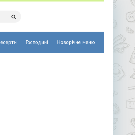
есерти
Господині
Новорічне меню