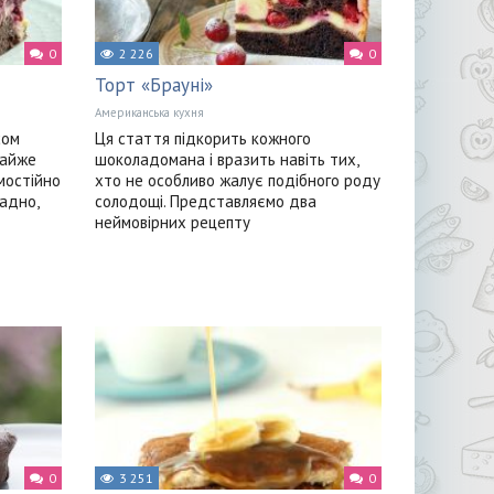
0
2 226
0
Торт «Брауні»
Американська кухня
сом
Ця стаття підкорить кожного
майже
шоколадомана і вразить навіть тих,
мостійно
хто не особливо жалує подібного роду
адно,
солодощі. Представляємо два
неймовірних рецепту
0
3 251
0