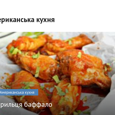
риканська кухня
Американська кухня
рильця баффало