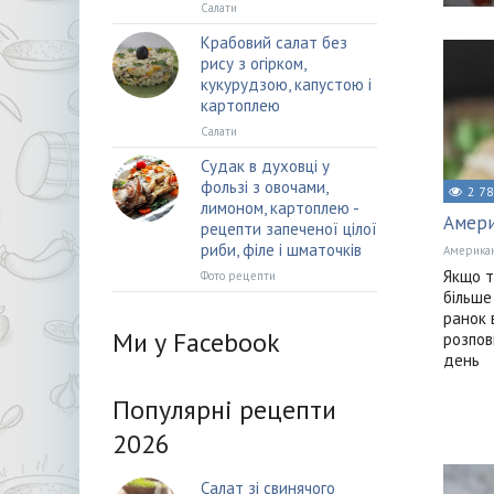
Салати
Крабовий салат без
рису з огірком,
кукурудзою, капустою і
картоплею
Салати
Судак в духовці у
фользі з овочами,
2 7
лимоном, картоплею -
Амери
рецепти запеченої цілої
риби, філе і шматочків
Американ
Якщо т
Фото рецепти
більше
ранок 
Ми у Facebook
розпов
день
Популярні рецепти
2026
Салат зі свинячого