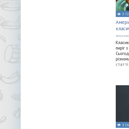
3 7
Амери
класи
Американ
Класик
пиріг 
Сьогод
різном
статті
3 2