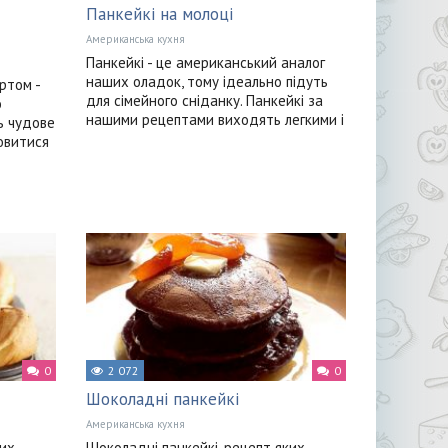
Панкейкі на молоці
Американська кухня
Панкейкі - це американський аналог
наших оладок, тому ідеально підуть
ртом -
для сімейного сніданку. Панкейкі за
о
нашими рецептами виходять легкими і
ь чудове
мовитися
0
2 072
0
Шоколадні панкейкі
Американська кухня
ких
Шоколадні панкейкі, рецепт яких