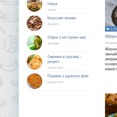
серця
Салати
Кокосове печиво
Десерти
2 2
Яблуч
Огірки з кетчупом чилі
Американ
Заготовки
Яблучн
звичай
Сирники в духовці -
америк
рецепт
осново
Смачні статті
кількі
Підлива з курячого філе
Смачні статті