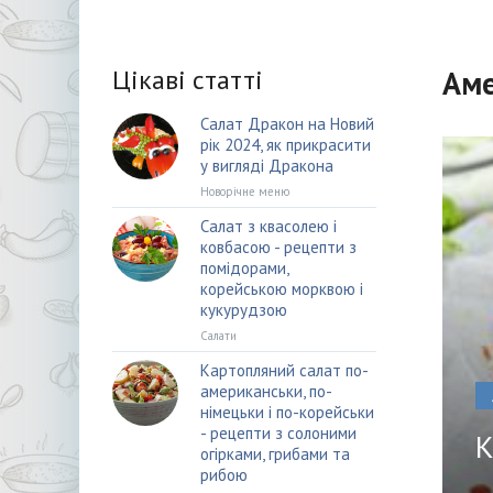
Цікаві статті
Аме
Салат Дракон на Новий
рік 2024, як прикрасити
у вигляді Дракона
Новорічне меню
Салат з квасолею і
ковбасою - рецепти з
помідорами,
корейською морквою і
кукурудзою
Салати
Картопляний салат по-
американськи, по-
німецьки і по-корейськи
- рецепти з солоними
К
огірками, грибами та
рибою