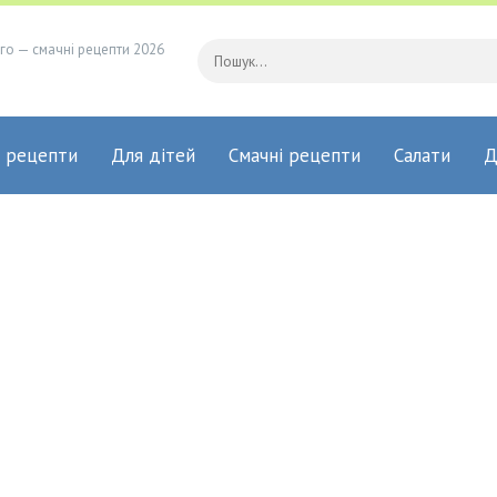
го — смачні рецепти 2026
 рецепти
Для дітей
Смачні рецепти
Салати
Д