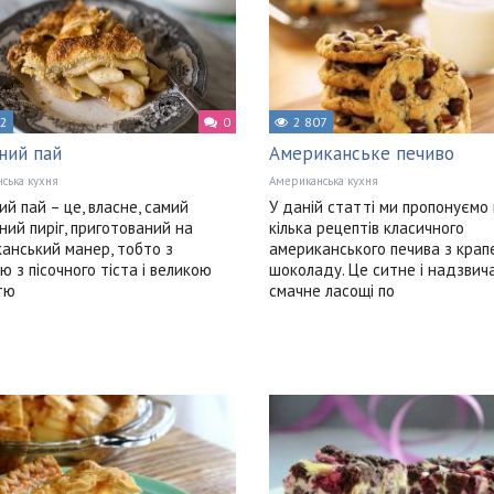
22
0
2 807
ний пай
Американське печиво
ська кухня
Американська кухня
ий пай – це, власне, самий
У даній статті ми пропонуємо
ний пиріг, приготований на
кілька рецептів класичного
анський манер, тобто з
американського печива з крап
ю з пісочного тіста і великою
шоколаду. Це ситне і надзвич
стю
смачне ласощі по