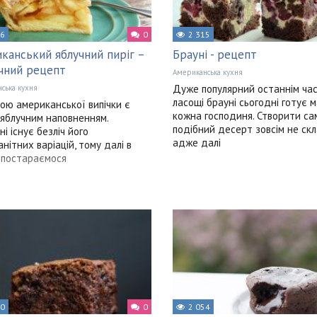
26
0
2 315
канський яблучний пиріг –
Брауні - рецепт
чний рецепт
Американська кухня
Дуже популярний останнім ча
ська кухня
ласощі брауні сьогодні готує 
ою американської випічки є
кожна господиня. Створити са
з яблучним наповненням.
подібний десерт зовсім не скл
ні існує безліч його
адже далі
анітних варіацій, тому далі в
 постараємося
60
0
2 054