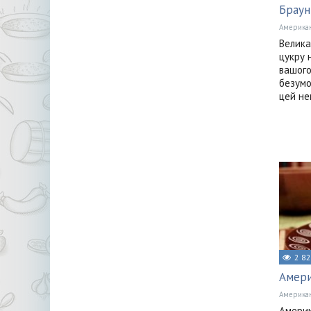
Браун
Американ
Велика
цукру 
вашого
безумо
цей не
2 8
Амери
Американ
Америк