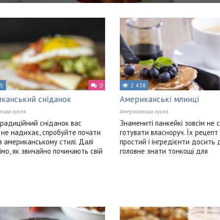
85
0
2 438
канський сніданок
Американські млинці
ська кухня
Американська кухня
радиційний сніданок вас
Знамениті панкейкі зовсім не 
 не надихає, спробуйте почати
готувати власноруч. Їх рецепт
в американському стилі. Далі
простий і інгредієнти досить д
імо, як звичайно починають свій
головне знати тонкощі для