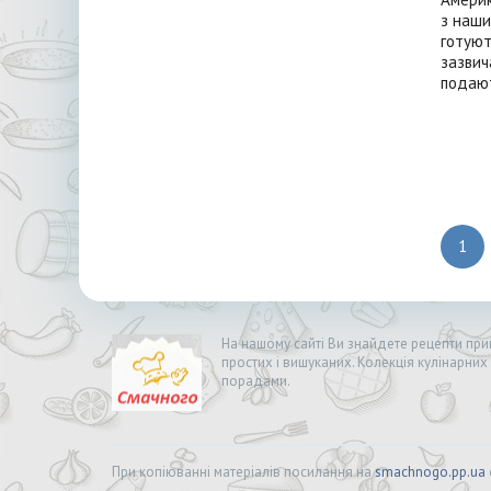
з наши
готуют
зазвич
подают
1
На нашому сайті Ви знайдете рецепти приг
простих і вишуканих. Колекція кулінарних
порадами.
При копіюванні матеріалів посилання на
smachnogo.pp.ua