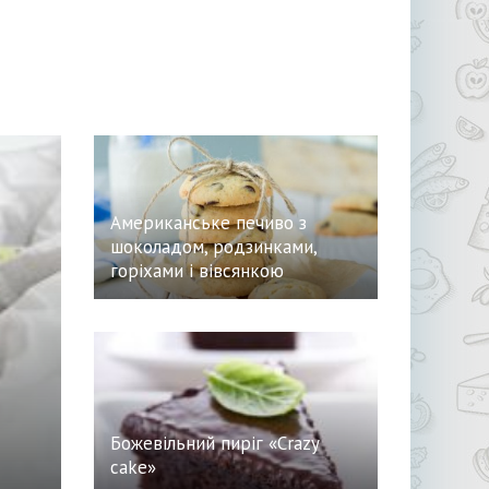
Американське печиво з
шоколадом, родзинками,
горіхами і вівсянкою
Божевільний пиріг «Crazy
cake»