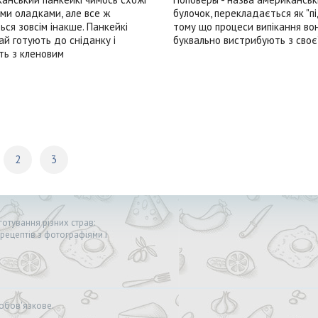
ми оладками, але все ж
булочок, перекладається як "пі
ься зовсім інакше. Панкейкі
тому що процеси випікання во
ай готують до сніданку і
буквально вистрибують з своє
ь з кленовим
2
3
отування різних страв:
 рецептів з фотографіями і
обов'язкове.