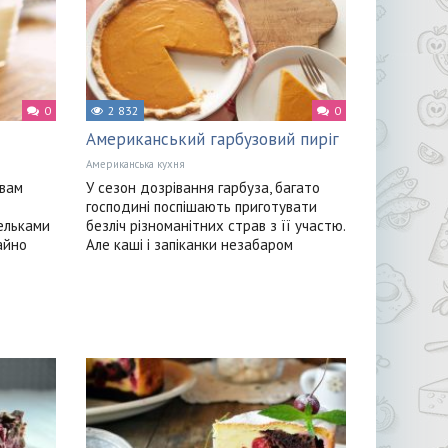
0
2 832
0
Американський гарбузовий пиріг
Американська кухня
 вам
У сезон дозрівання гарбуза, багато
господині поспішають приготувати
ельками
безліч різноманітних страв з її участю.
айно
Але каші і запіканки незабаром