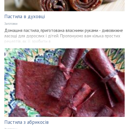
Пастила в духовці
Заготовки
Домашня пастила, приготована власними руками - дивовижне
ласощі для дорослих і дітей. Пропонуємо вам кілька простих
рецептів, як її зробити в
Пастила з абрикосів