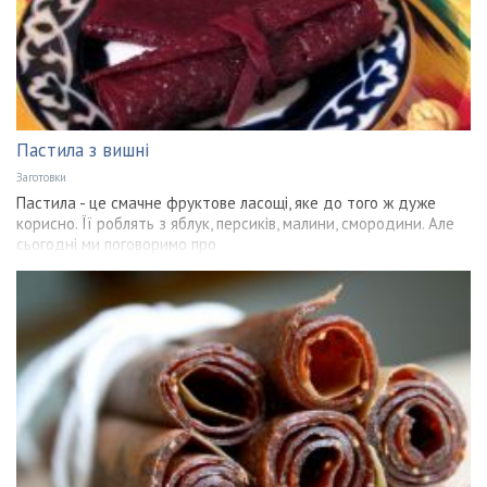
Пастила з вишні
Заготовки
Пастила - це смачне фруктове ласощі, яке до того ж дуже
корисно. Її роблять з яблук, персиків, малини, смородини. Але
сьогодні ми поговоримо про