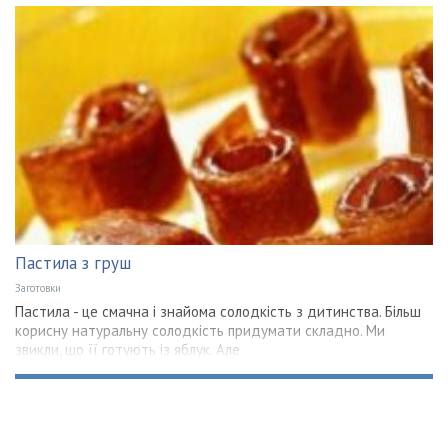
Пастила з груш
Заготовки
Пастила - це смачна і знайома солодкість з дитинства. Більш
корисну натуральну солодкість придумати складно. Ми
звикли, що її готують із яблук. Але