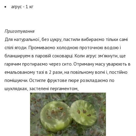
агрус - 1 кг
Приготування
Для натуральної, без цукру, пастили вибираємо тільки самі
спілі ягоди. Промиваємо холодною проточною водою і
бланшируем в паровій соковарці. Коли агрус зм'якнути, ще
гарячим протираємо через сито. Отриману масу уварюють в
емальованому тазі в 2 рази, на повільному вогні і, постійно
помішуючи. Остигле фруктове пюре розкладаємо по
шухлядках, застелені пергаментом,