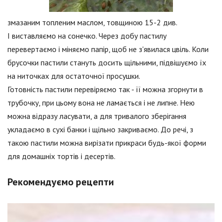
змазаним топленим маслом, товщиною 15-2 див.
І виставляємо на сонечко. Через добу пастилу
перевертаємо і міняємо папір, щоб не з'явилася цвіль. Коли
брусочки пастили стануть досить щільними, підвішуємо їх
на ниточках для остаточної просушки.
Готовність пастили перевіряємо так - її можна згорнути в
трубочку, при цьому вона не ламається і не липне. Нею
можна відразу ласувати, а для тривалого зберігання
укладаємо в сухі банки і щільно закриваємо. До речі, з
такою пастили можна вирізати прикраси будь-якої форми
для домашніх тортів і десертів.
Рекомендуємо рецепти