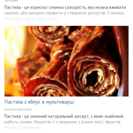
Заготовки
Пастила - це корисна і смачна солодкість, яку можна вживати
окремо, або використовувати у створенні десертів. Її можна
готувати з будь-яких ягід і
Пастила з яблук в мультиварці
Кухонні помічники
Пастила - це смачний натуральний десерт, з яким знайомий,
мабуть, кожен. Рецептів її створення з різних ягід і фруктів
безліч. Сьогодні ми