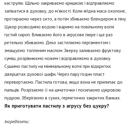
каструлю. Щільно закриваємо кришкою і відправляємо
запікатися в духовку, до м'якості. Коли ягідна маса охолоне,
протираємо через сито, а потім збиваємо блендером в піну.
Цукор розводимо водою і варимо на повільному вогні
густий сироп. Вливаємо його в агрусове пюре і ще раз
ретельно збиваємо. Деко застеляємо пергаментом і
змащуємо топленим маслом. Зверху заливаємо фруктову
суміш, розрівнюємо ножем і відправляємо в духовку.
Сушимо пастилу на мінімальному вогні при відкритих
дверцятах духової шафи. Через пару годин пласт
перевертаємо. Пастила готова, якщо вона не прилипає до
пальців. Розрізаємо її на шматочки і посипаємо цукровою
пудрою. Зберігаємо в сухих, герметично закритих банках.
Як приготувати пастилу з агрусу без цукру?
Інгредієнти: