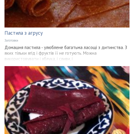
Пастила з агрусу
Заготовки
Домашня пастила - улюблене багатьма ласощі з дитинства. З
яких тільки ягід і фруктів її не готують. Можна
використовувати і яблука, і сливи, і