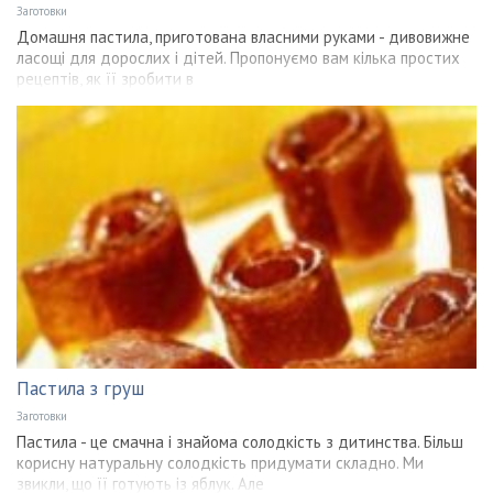
Заготовки
Домашня пастила, приготована власними руками - дивовижне
ласощі для дорослих і дітей. Пропонуємо вам кілька простих
рецептів, як її зробити в
Пастила з груш
Заготовки
Пастила - це смачна і знайома солодкість з дитинства. Більш
корисну натуральну солодкість придумати складно. Ми
звикли, що її готують із яблук. Але