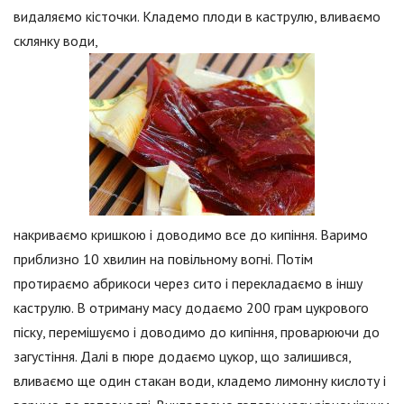
видаляємо кісточки. Кладемо плоди в каструлю, вливаємо
склянку води,
накриваємо кришкою і доводимо все до кипіння. Варимо
приблизно 10 хвилин на повільному вогні. Потім
протираємо абрикоси через сито і перекладаємо в іншу
каструлю. В отриману масу додаємо 200 грам цукрового
піску, перемішуємо і доводимо до кипіння, проварюючи до
загустіння. Далі в пюре додаємо цукор, що залишився,
вливаємо ще один стакан води, кладемо лимонну кислоту і