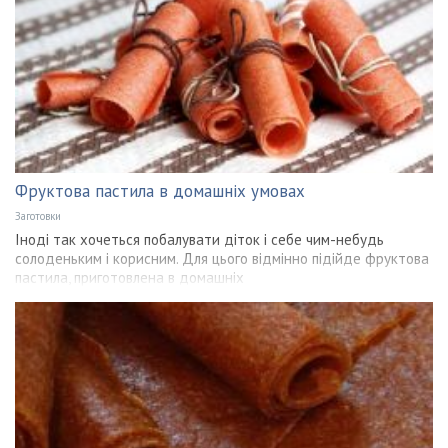
Фруктова пастила в домашніх умовах
Заготовки
Іноді так хочеться побалувати діток і себе чим-небудь
солоденьким і корисним. Для цього відмінно підійде фруктова
пастила, приготовлена в домашніх