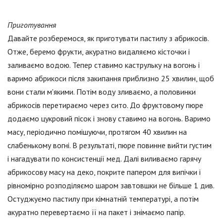
Приготування
Давайте розберемося, як приготувати пастилу з абрикосів.
Отже, беремо фрукти, акуратно видаляємо кісточки і
заливаємо водою. Тепер ставимо каструльку на вогонь і
варимо абрикоси після закипання приблизно 25 хвилин, щоб
вони стали м'якими. Потім воду зливаємо, а половинки
абрикосів перетираємо через сито. До фруктовому пюре
додаємо цукровий пісок і знову ставимо на вогонь. Варимо
масу, періодично помішуючи, протягом 40 хвилин на
слабенькому вогні. В результаті, пюре повинне вийти густим
і нагадувати по консистенції мед. Далі виливаємо гарячу
абрикосову масу на деко, покрите папером для випічки і
рівномірно розподіляємо шаром завтовшки не більше 1 див.
Остуджуємо пастилу при кімнатній температурі, а потім
акуратно перевертаємо її на пакет і знімаємо папір.