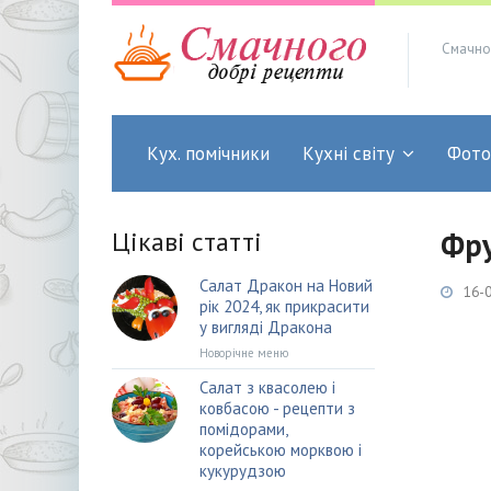
Смачно
Кух. помічники
Кухні світу
Фото
Цікаві статті
Фру
Салат Дракон на Новий
16-0
рік 2024, як прикрасити
у вигляді Дракона
Новорічне меню
Салат з квасолею і
ковбасою - рецепти з
помідорами,
корейською морквою і
кукурудзою