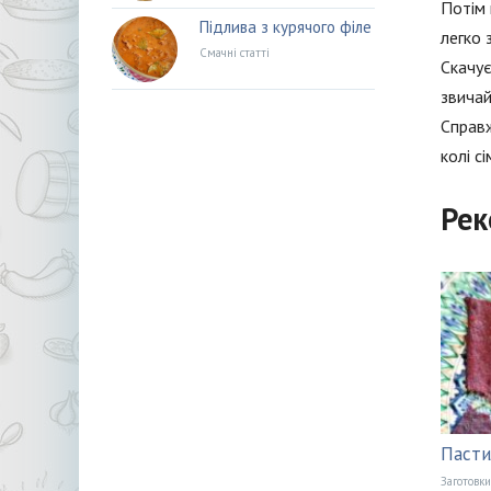
Потім 
Підлива з курячого філе
легко 
Смачні статті
Скачує
звичай
Справж
колі сім
Рек
Пасти
Заготовки