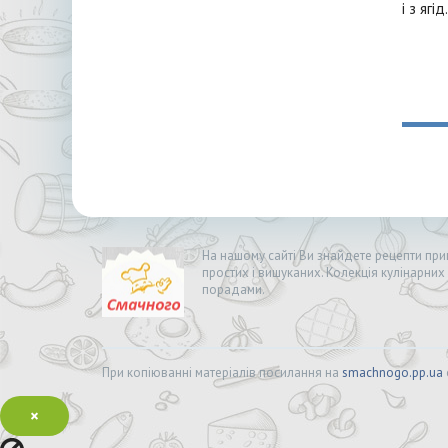
і з ягі
На нашому сайті Ви знайдете рецепти приг
простих і вишуканих. Колекція кулінарних
порадами.
При копіюванні матеріалів посилання на
smachnogo.pp.ua
×