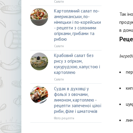
Салати
Картопляний салат по-
Так ін
американськи, по-
продук
німецьки і по-корейськи
- рецепти з солоними
в дома
огірками, грибами та
Реце
рибою
Салати
Крабовий салат без
Інгред
рису з огірком,
кукурудзою, капустою і
пер
картоплею
Салати
кип
Судак в духовці у
фользі з овочами,
лимоном, картоплею -
цук
рецепти запеченої цілої
риби, філе і шматочків
Фото рецепти
лим