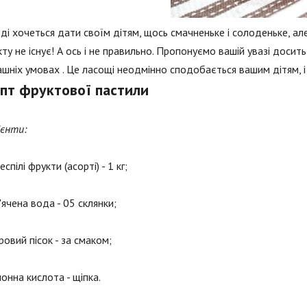
оді хочеться дати своїм дітям, щось смачненьке і солоденьке, але
ту не існує! А ось і не правильно. Пропонуємо вашій увазі доси
шніх умовах . Це ласощі неодмінно сподобається вашим дітям, і
пт фруктової пастили
ієнти:
еспілі фрукти (асорті) - 1 кг;
'ячена вода - 05 склянки;
ровий пісок - за смаком;
онна кислота - щіпка.