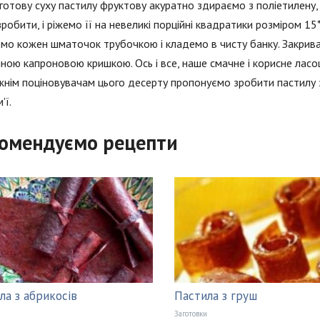
готову суху пастилу фруктову акуратно здираємо з поліетилену,
зробити, і ріжемо її на невеликі порційні квадратики розміром 15
мо кожен шматочок трубочкою і кладемо в чисту банку. Закрива
ною капроновою кришкою. Ось і все, наше смачне і корисне ласо
нім поціновувачам цього десерту пропонуємо зробити пастилу з 
'ї.
омендуємо рецепти
ла з абрикосів
Пастила з груш
Заготовки