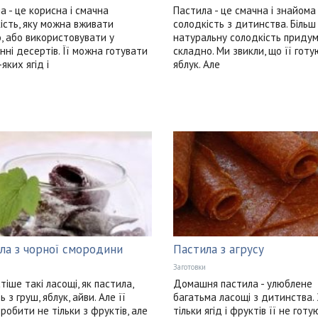
а - це корисна і смачна
Пастила - це смачна і знайома
ість, яку можна вживати
солодкість з дитинства. Більш
, або використовувати у
натуральну солодкість приду
нні десертів. Її можна готувати
складно. Ми звикли, що її готу
яких ягід і
яблук. Але
ла з чорної смородини
Пастила з агрусу
Заготовки
тіше такі ласощі, як пастила,
Домашня пастила - улюблене
 з груш, яблук, айви. Але її
багатьма ласощі з дитинства. 
робити не тільки з фруктів, але
тільки ягід і фруктів її не готу