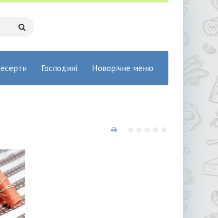
есерти
Господині
Новорічне меню