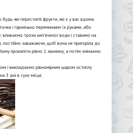
будь-які перестиглі фрукти, які є у вас вдома.
точки і гарненько переминаем їх руками, або
, вливаємо трохи кип'яченої води і ставимо на
н, постійно заважаючи, щоб вона не пригоріла до
 йому прокипіти рівно 1 хвилину, а потім знімаємо
ном і викладаємо рівномірним шаром остиглу
 3 дні в сухе місце.