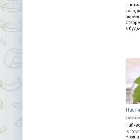
Пастил
солодк
окремо
створе
з будь-
Пасти
Заготовки
Найчас
готують
можна 