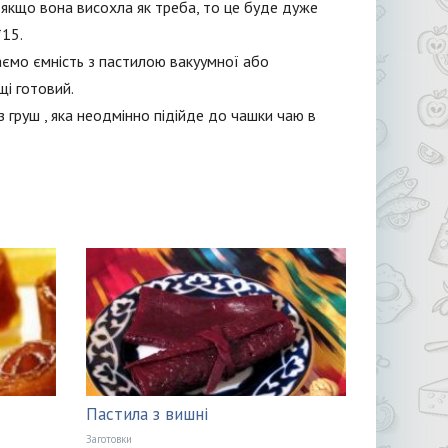
 якщо вона висохла як треба, то це буде дуже
*15.
ємо ємність з пастилою вакуумної або
щі готовий.
груш , яка неодмінно підійде до чашки чаю в
Пастила з вишні
Заготовки