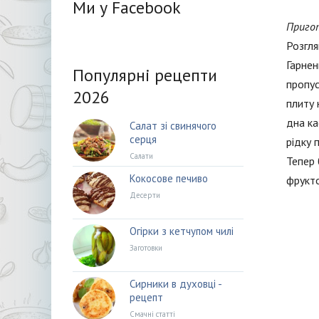
Ми у Facebook
Приго
Розгля
Гарнен
Популярні рецепти
пропус
2026
плиту 
дна ка
Салат зі свинячого
серця
рідку 
Салати
Тепер 
Кокосове печиво
фрукто
Десерти
Огірки з кетчупом чилі
Заготовки
Сирники в духовці -
рецепт
Смачні статті