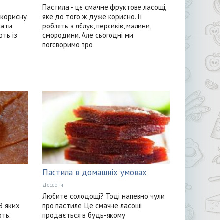
Пастила - це смачне фруктове ласощі,
 корисну
яке до того ж дуже корисно. Її
мати
роблять з яблук, персиків, малини,
ють із
смородини. Але сьогодні ми
поговоримо про
Пастила в домашніх умовах
Десерти
Любите солодощі? Тоді напевно чули
З яких
про пастиле. Це смачне ласощі
ють.
продається в будь-якому