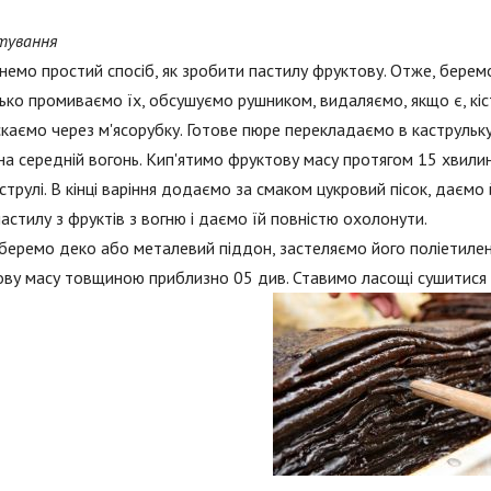
тування
немо простий спосіб, як зробити пастилу фруктову. Отже, беремо 
ько промиваємо їх, обсушуємо рушником, видаляємо, якщо є, кіс
каємо через м'ясорубку. Готове пюре перекладаємо в каструльку
на середній вогонь. Кип'ятимо фруктову масу протягом 15 хвили
струлі. В кінці варіння додаємо за смаком цукровий пісок, даємо
пастилу з фруктів з вогню і даємо їй повністю охолонути.
беремо деко або металевий піддон, застеляємо його поліетиле
ву масу товщиною приблизно 05 див. Ставимо ласощі сушитися на