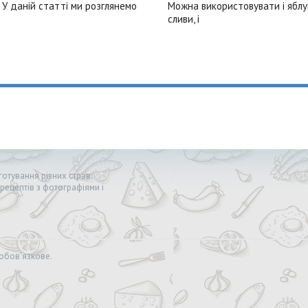
д. У даній статті ми розглянемо
Можна використовувати і яблук
сливи, і
отування різних страв:
 рецептів з фотографіями і
обов'язкове.