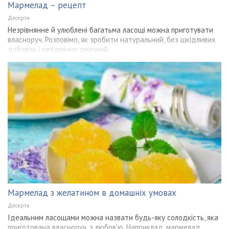
Мармелад – рецепт
Десерти
Незрівнянне й улюблені багатьма ласощі можна приготувати
власноруч. Розповімо, як зробити натуральний, без шкідливих
добавок і неодмінно смачний
Мармелад з желатином в домашніх умовах
Десерти
Ідеальним ласощами можна назвати будь-яку солодкість, яка
приготована власноруч, з любов'ю. Наприклад, мармелад