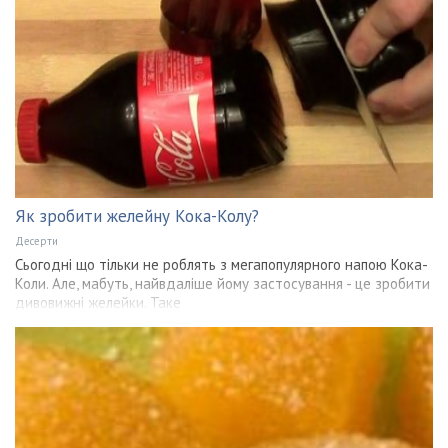
Як зробити желейну Кока-Колу?
Десерти
Сьогодні що тільки не роблять з мегапопулярного напою Кока-
Коли. Але, мабуть, найвдаліше йому застосування - це зробити
дивовижні желейки. Таке