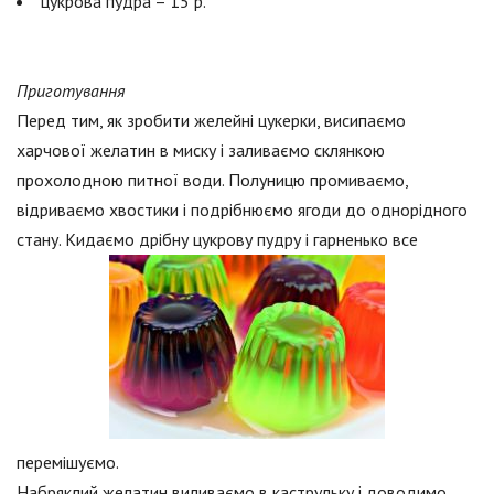
цукрова пудра – 15 р.
Приготування
Перед тим, як зробити желейні цукерки, висипаємо
харчової желатин в миску і заливаємо склянкою
прохолодною питної води. Полуницю промиваємо,
відриваємо хвостики і подрібнюємо ягоди до однорідного
стану. Кидаємо дрібну цукрову пудру і гарненько все
перемішуємо.
Набряклий желатин виливаємо в каструльку і доводимо