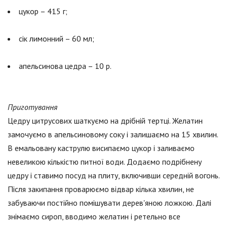
цукор – 415 г;
сік лимонний – 60 мл;
апельсинова цедра – 10 р.
Приготування
Цедру цитрусових шаткуємо на дрібній тертці. Желатин
замочуємо в апельсиновому соку і залишаємо на 15 хвилин.
В емальовану каструлю висипаємо цукор і заливаємо
невеликою кількістю питної води. Додаємо подрібнену
цедру і ставимо посуд на плиту, включивши середній вогонь.
Після закипання проварюємо відвар кілька хвилин, не
забуваючи постійно помішувати дерев'яною ложкою. Далі
знімаємо сироп, вводимо желатин і ретельно все