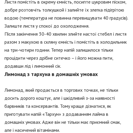
Листя помістіть в окрему ємність, посипте цукровим піском,
добре розтовчіть толкушкой і залийте їх злегка підігрітою
водою (температура не повинна перевищувати 40 градусів).
Залиште листя у спокої до охолодження.
Після закінчення 30-40 хвилин злийте настої стебел і листя
разом з макухою в скляну ємність і помістіть в холодильник
на три-чотири години. Тепер напій залишилося тільки
процідити через дрібне ситечко – і його можна пити,
додавши лід і лимонний сік.
Лимонад з тархуна в домашніх умовах
Лимонад, який продається в торгових точках, не тільки
досить дорого коштує, але і шкідливий з-за наявності
барвників та консервантів. Тому краще дізнатися, як
приготувати напій «Тархун» з додаванням лайма в
домашніх умовах. Адже він не тільки має приємний смак,
але і насичений вітамінами.