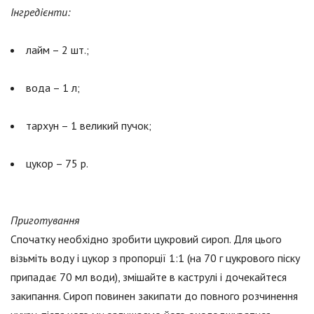
Інгредієнти:
лайм – 2 шт.;
вода – 1 л;
тархун – 1 великий пучок;
цукор – 75 р.
Приготування
Спочатку необхідно зробити цукровий сироп. Для цього
візьміть воду і цукор з пропорції 1:1 (на 70 г цукрового піску
припадає 70 мл води), змішайте в каструлі і дочекайтеся
закипання. Сироп повинен закипати до повного розчинення