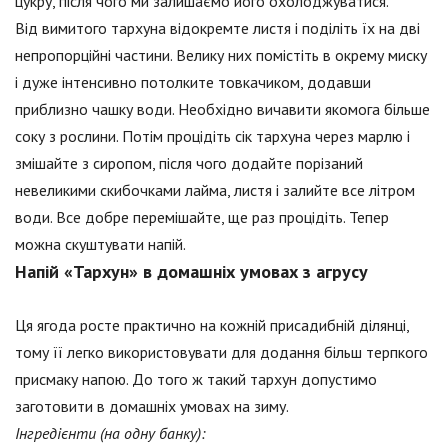
цукру, після чого ми залишаємо його охолоджуватися.
Від вимитого тархуна відокремте листя і поділіть їх на дві
непропорційні частини. Велику них помістіть в окрему миску
і дуже інтенсивно потолките товкачиком, додавши
приблизно чашку води. Необхідно вичавити якомога більше
соку з рослини. Потім процідіть сік тархуна через марлю і
змішайте з сиропом, після чого додайте порізаний
невеликими скибочками лайма, листя і залийте все літром
води. Все добре перемішайте, ще раз процідіть. Тепер
можна скуштувати напій.
Напій «Тархун» в домашніх умовах з агрусу
Ця ягода росте практично на кожній присадибній ділянці,
тому її легко використовувати для додання більш терпкого
присмаку напою. До того ж такий тархун допустимо
заготовити в домашніх умовах на зиму.
Інгредієнти (на одну банку):