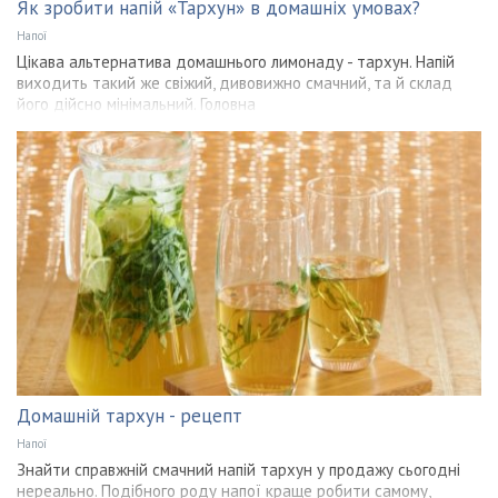
Як зробити напій «Тархун» в домашніх умовах?
Напої
Цікава альтернатива домашнього лимонаду - тархун. Напій
виходить такий же свіжий, дивовижно смачний, та й склад
його дійсно мінімальний. Головна
Домашній тархун - рецепт
Напої
Знайти справжній смачний напій тархун у продажу сьогодні
нереально. Подібного роду напої краще робити самому,