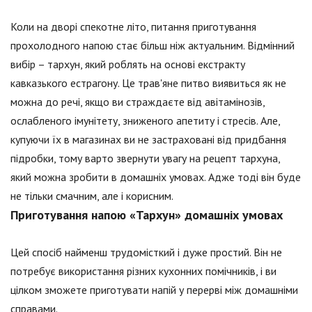
Коли на дворі спекотне літо, питання приготування
прохолодного напою стає більш ніж актуальним. Відмінний
вибір – тархун, який роблять на основі екстракту
кавказького естрагону. Це трав'яне питво виявиться як не
можна до речі, якщо ви страждаєте від авітамінозів,
ослабленого імунітету, зниженого апетиту і стресів. Але,
купуючи їх в магазинах ви не застраховані від придбання
підробки, тому варто звернути увагу на рецепт тархуна,
який можна зробити в домашніх умовах. Адже тоді він буде
не тільки смачним, але і корисним.
Приготування напою «Тархун» домашніх умовах
Цей спосіб найменш трудомісткий і дуже простий. Він не
потребує використання різних кухонних помічників, і ви
цілком зможете приготувати напій у перерві між домашніми
справами.