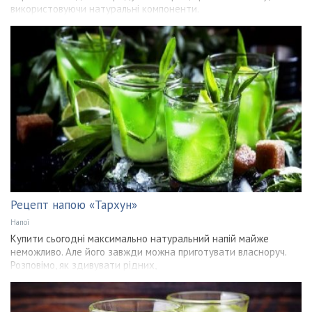
використовуючи натуральні компоненти.
Рецепт напою «Тархун»
Напої
Купити сьогодні максимально натуральний напій майже
неможливо. Але його завжди можна приготувати власноруч.
Розповімо, як здивувати рідних,