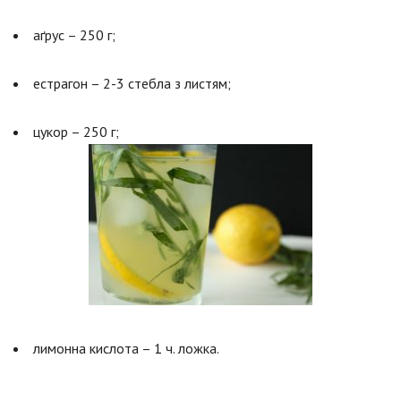
аґрус – 250 г;
естрагон – 2-3 стебла з листям;
цукор – 250 г;
лимонна кислота – 1 ч. ложка.