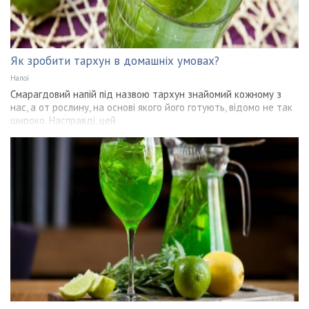
Як зробити тархун в домашніх умовах?
Напої
Смарагдовий напій під назвою тархун знайомий кожному з
нас, а от рослину, на основі якого його готують, відомо не так
широко. Насправді, цей