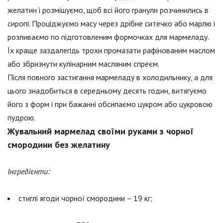
желатин і розмішуємо, щоб всі його гранули розчинились в
сиропі. Проціджуємо масу через дрібне ситечко або марлю і
розливаємо по підготовленим формочках для мармеладу.
Їх краще заздалегідь трохи промазати рафінованим маслом
або збризнути кулінарним масляним спреєм.
Після повного застигання мармеладу в холодильнику, а для
цього знадобиться в середньому десять годин, витягуємо
його з форм і при бажанні обсипаємо цукром або цукровою
пудрою.
Жувальний мармелад своїми руками з чорної
смородини без желатину
Інгредієнти:
стиглі ягоди чорної смородини – 19 кг;