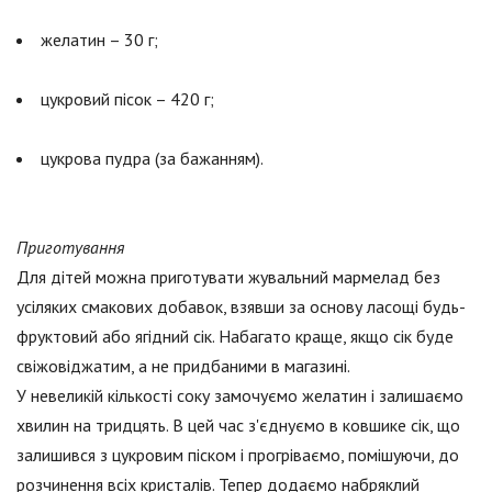
желатин – 30 г;
цукровий пісок – 420 г;
цукрова пудра (за бажанням).
Приготування
Для дітей можна приготувати жувальний мармелад без
усіляких смакових добавок, взявши за основу ласощі будь-
фруктовий або ягідний сік. Набагато краще, якщо сік буде
свіжовіджатим, а не придбаними в магазині.
У невеликій кількості соку замочуємо желатин і залишаємо
хвилин на тридцять. В цей час з'єднуємо в ковшике сік, що
залишився з цукровим піском і прогріваємо, помішуючи, до
розчинення всіх кристалів. Тепер додаємо набряклий