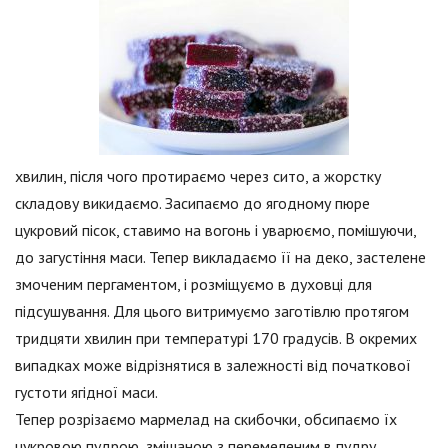
хвилин, після чого протираємо через сито, а жорстку
складову викидаємо. Засипаємо до ягодному пюре
цукровий пісок, ставимо на вогонь і уварюємо, помішуючи,
до загустіння маси. Тепер викладаємо її на деко, застелене
змоченим пергаментом, і розміщуємо в духовці для
підсушування. Для цього витримуємо заготівлю протягом
тридцяти хвилин при температурі 170 градусів. В окремих
випадках може відрізнятися в залежності від початкової
густоти ягідної маси.
Тепер розрізаємо мармелад на скибочки, обсипаємо їх
цукровою пудрою, змішаною з перемеленим в пудру