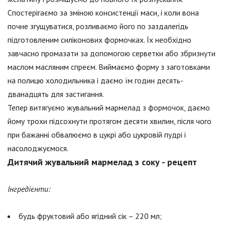
Спостерігаємо за зміною консистенції маси, і коли вона
почне згущуватися, розливаємо його по заздалегідь
підготовленим силіконових формочках. Їх необхідно
завчасно промазати за допомогою серветки або збризнути
маслом масляним спреєм. Виймаємо форму з заготовками
на полицю холодильника і даємо їм годин десять-
дванадцять для застигання.
Тепер витягуємо жувальний мармелад з формочок, даємо
йому трохи підсохнути протягом десяти хвилин, після чого
при бажанні обвалюємо в цукрі або цукровій пудрі і
насолоджуємося.
Дитячий жувальний мармелад з соку - рецепт
Інгредієнти:
будь фруктовий або ягідний сік – 220 мл;