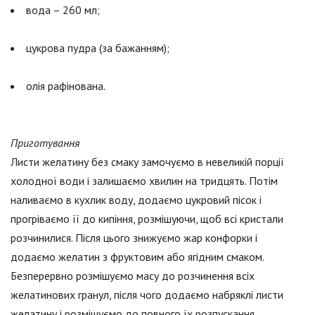
вода – 260 мл;
цукрова пудра (за бажанням);
олія рафінована.
Приготування
Листи желатину без смаку замочуємо в невеликій порції
холодної води і залишаємо хвилин на тридцять. Потім
наливаємо в кухлик воду, додаємо цукровий пісок і
прогріваємо її до кипіння, розмішуючи, щоб всі кристали
розчинилися. Після цього знижуємо жар конфорки і
додаємо желатин з фруктовим або ягідним смаком.
Безперервно розмішуємо масу до розчинення всіх
желатинових гранул, після чого додаємо набряклі листи
желатину і розмішуємо до повного їх розпускання.