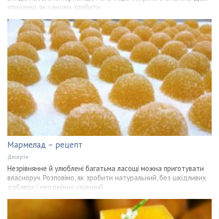
опишемо, як самому зробити
Мармелад – рецепт
Десерти
Незрівнянне й улюблені багатьма ласощі можна приготувати
власноруч. Розповімо, як зробити натуральний, без шкідливих
добавок і неодмінно смачний