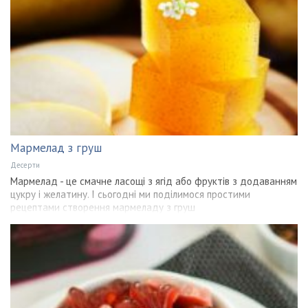
Мармелад з груш
Десерти
Мармелад - це смачне ласощі з ягід або фруктів з додаванням
цукру і желатину. І сьогодні ми поділимося простими
рецептами створення мармеладу з груш