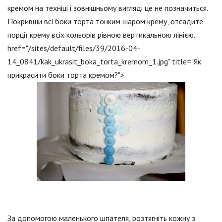
кремом на техніці і зовнішньому вигляді це не позначиться.
Покривши всі боки торта тонким шаром крему, отсадите
порції крему всіх кольорів рівною вертикальною лінією.
href="/sites/default/files/39/2016-04-
14_0841/kak_ukrasit_boka_torta_kremom_1.jpg" title="Як
прикрасити боки торта кремом?">
За допомогою маленького шпателя, розтягніть кожну з