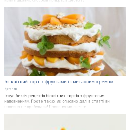
кілька цікавих способів прикраси десерту
Бісквітний торт з фруктами і сметанним кремом
Десерти
Існує безліч рецептів бісквітних тортів з фруктовим
наповненням. Проте таких, як описано далі в статті ви
напевно не пробували! Пропонуємо спекти