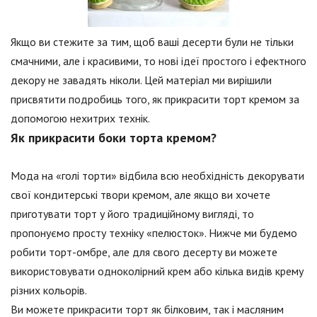
Якщо ви стежите за тим, щоб ваші десерти були не тільки
смачними, але і красивими, то нові ідеї простого і ефектного
декору не завадять ніколи. Цей матеріал ми вирішили
присвятити подробиць того, як прикрасити торт кремом за
допомогою нехитрих технік.
Як прикрасити боки торта кремом?
Мода на «голі торти» відбила всю необхідність декорувати
свої кондитерські твори кремом, але якщо ви хочете
приготувати торт у його традиційному вигляді, то
пропонуємо просту техніку «пелюсток». Нижче ми будемо
робити торт-омбре, але для свого десерту ви можете
використовувати одноколірний крем або кілька видів крему
різних кольорів.
Ви можете прикрасити торт як білковим, так і масляним