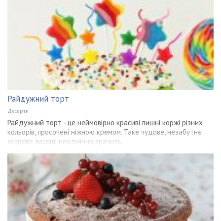
Райдужний торт
Десерти
Райдужний торт - це неймовірно красиві пишні коржі різних
кольорів, просочені ніжною кремом. Таке чудове, незабутнє
яскраве ласощі неодмінно вразить