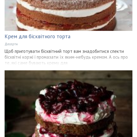
Крем для бісквітного торта
Десерти
Щоб приготувати бісквітний торт вам знадобитися спекти
бісквітні коржі і промазати їх яким-небудь кремом. А ось про
те, які саме бувають крему для