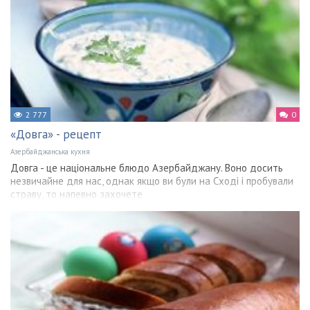
2 777
0
«Довга» - рецепт
Азербайджанська кухня
Довга - це національне блюдо Азербайджану. Воно досить
незвичайне для нас, однак якщо ви були на Сході і пробували
страву, то напевно захочете