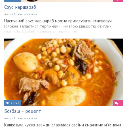
Соус наршараб
Азербайджанська кухня
Насичений соус наршараб можна приготувати власноруч.
Головне запастися терпінням і чималою кількістю стиглих
гранатів. Далі підкажемо, як правильно
2 657
0
Бозбаш – рецепт
Азербайджанська кухня
Кавказька кухня завжди славилася своїми смачними м'ясними