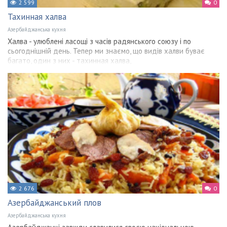
2 599
0
Тахинная халва
Азербайджанська кухня
Халва - улюблені ласощі з часів радянського союзу і по
сьогоднішній день. Тепер ми знаємо, що видів халви буває
багато, один з них - тахинная халва,
2 676
0
Азербайджанський плов
Азербайджанська кухня