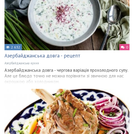
2 632
0
Азербайджанська довга - рецепт
Азербайджанська кухня
Азербайджанська довга - чергова варіація прохолодного супу.
Але це блюдо точно не можна порівняти зі звичною для нас
окрошкою або холодником.