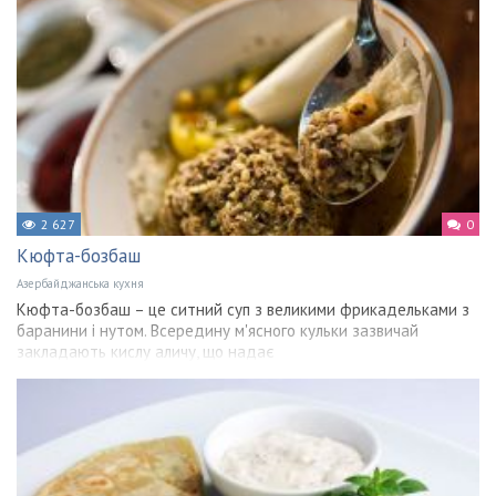
2 627
0
Кюфта-бозбаш
Азербайджанська кухня
Кюфта-бозбаш – це ситний суп з великими фрикадельками з
баранини і нутом. Всередину м'ясного кульки зазвичай
закладають кислу аличу, що надає