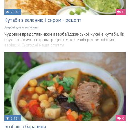
2 545
0
Кутаби з зеленню і сиром - рецепт
Азербайджанська кухня
Чудовим представником азербайджанської кухні є кутаби. Як
і будь-класична страва, рецепт має безліч різноманітних
варіацій. Сьогодні наша стаття
2 724
0
Бозбаш з баранини