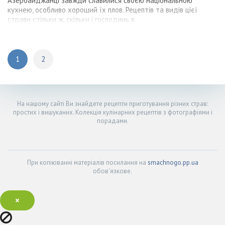
Азербайджанці завжди славилися своєю національною
кухнею, особливо хороший їх плов. Рецептів та видів цієї
страви стільки ж, скільки і господинь в
1
2
На нашому сайті Ви знайдете рецепти приготування різних страв:
простих і вишуканих. Колекція кулінарних рецептів з фотографіями і
порадами.
При копіюванні матеріалів посилання на
smachnogo.pp.ua
обов'язкове.
×