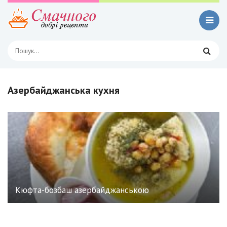
Азербайджанська кухня
Кюфта-бозбаш азербайджанською