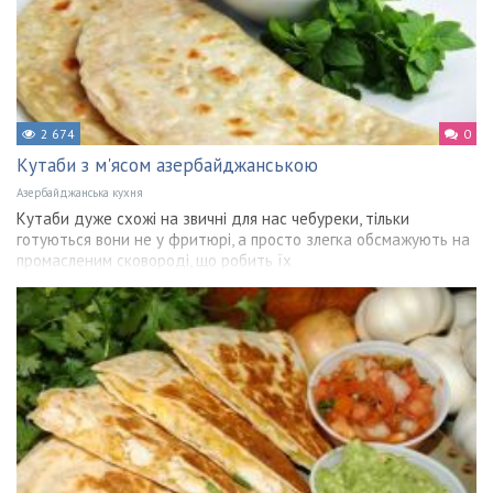
2 674
0
Кутаби з м'ясом азербайджанською
Азербайджанська кухня
Кутаби дуже схожі на звичні для нас чебуреки, тільки
готуються вони не у фритюрі, а просто злегка обсмажують на
промасленим сковороді, що робить їх