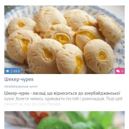
2 650
0
Шекер-чурек
Азербайджанська кухня
Шекер-чурек - ласощі, що відноситься до азербайджанської
кухні. Хочете чимось здивувати гостей і домочадців. Тоді цей
рецепт як раз до речі. Печиво