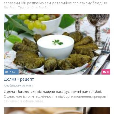
стравами. Ми розповімо вам детальніше про такому блюді як
бозбаш. Традиційно базбаш
2 620
0
Долма - рецепт
Азербайджанська кухня
Долма - блюдо, яке віддалено нагадує звичні нам голубці.
Однак має істотні відмінності в підборі наповнення, приправ і
звичайно в оформленні.