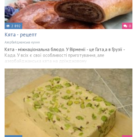
2 892
0
Кята - рецепт
Азербайджанська кухня
Кята - міжнаціональна блюдо. У Вірменії - це Гата,а в Грузії -
Када. У всіх є свої особливості приготування, але
азербайджанська кята на дріжджовому