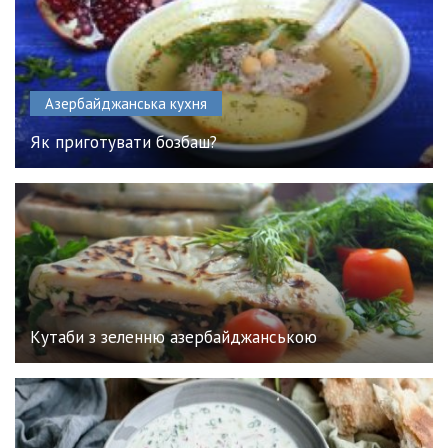
Азербайджанська кухня
Як приготувати бозбаш?
Кутаби з зеленню азербайджанською