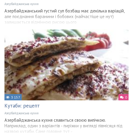
Азербайджанська кухня
Азербайджанський густий суп бозбаш має декілька варіацій,
але поєднання баранини і бобових (найчастіше це нут)
залишається відмінною рисою цього
3 157
0
Кутаби: рецепт
Азербайджанська кухня
Азербайджанська кухня славиться своєю випічкою.
Наприклад, один з варіантів - пиріжки у вигляді півмісяця під
назвою кутаби. Саме головне тут -