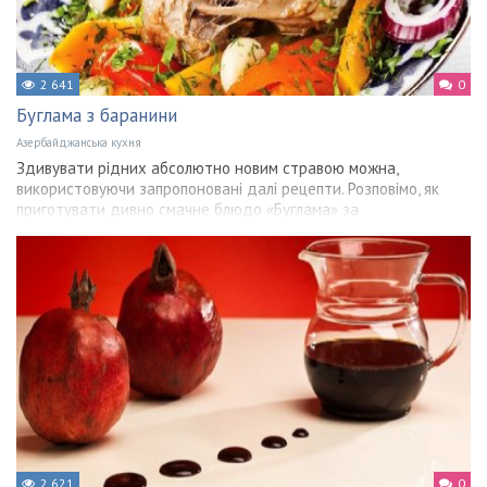
2 641
0
Буглама з баранини
Азербайджанська кухня
Здивувати рідних абсолютно новим стравою можна,
використовуючи запропоновані далі рецепти. Розповімо, як
приготувати дивно смачне блюдо «Буглама» за
2 621
0